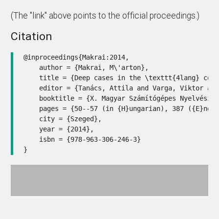
(The "link" above points to the official proceedings.)
Citation
@inproceedings{Makrai:2014,

    author = {Makrai, M\'arton},

    title = {Deep cases in the \texttt{4lang} conc
    editor = {Tanács, Attila and Varga, Viktor and
    booktitle = {X. Magyar Számítógépes Nyelvészet
    pages = {50--57 (in {H}ungarian), 387 ({E}ngli
    city = {Szeged},

    year = {2014},

    isbn = {978-963-306-246-3}

}