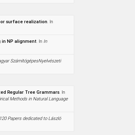
r surface realization
. In
g in NP alignment
. In
In
agyar SzámítógépesNyelvészeti
reted Regular Tree Grammars
. In
irical Methods in Natural Language
 120 Papers dedicated to László