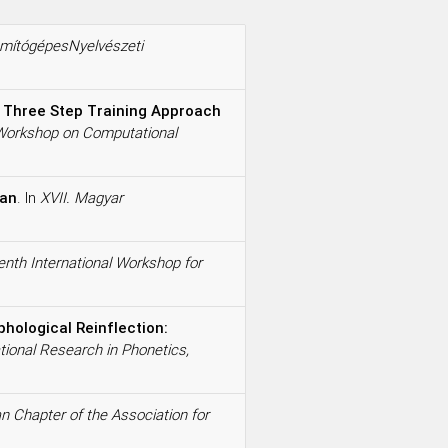
ámítógépesNyelvészeti
Three Step Training Approach
orkshop on Computational
ian
. In
XVII. Magyar
nth International Workshop for
ological Reinflection:
onal Research in Phonetics,
n Chapter of the Association for