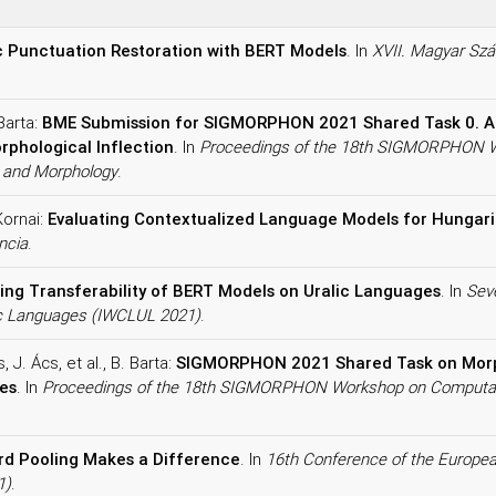
 Punctuation Restoration with BERT Models
. In
XVII. Magyar Sz
Barta:
BME Submission for SIGMORPHON 2021 Shared Task 0. A 
phological Inflection
. In
Proceedings of the 18th SIGMORPHON W
, and Morphology
.
Kornai:
Evaluating Contextualized Language Models for Hungar
ncia
.
ing Transferability of BERT Models on Uralic Languages
. In
Seve
lic Languages (IWCLUL 2021)
.
 J. Ács, et al., B. Barta:
SIGMORPHON 2021 Shared Task on Morph
es
. In
Proceedings of the 18th SIGMORPHON Workshop on Computati
d Pooling Makes a Difference
. In
16th Conference of the Europea
1)
.