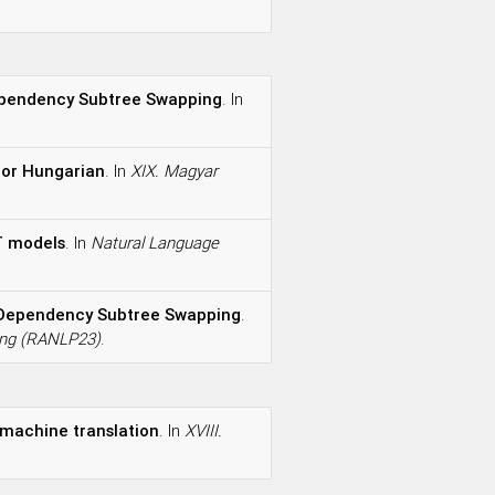
ependency Subtree Swapping
. In
for Hungarian
. In
XIX. Magyar
T models
. In
Natural Language
 Dependency Subtree Swapping
.
sing (RANLP23)
.
machine translation
. In
XVIII.