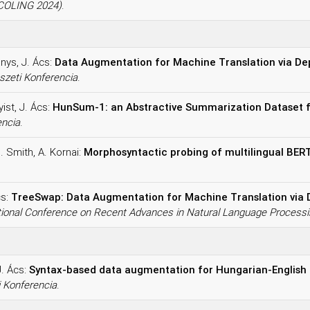
-COLING 2024)
.
anys, J. Ács:
Data Augmentation for Machine Translation via D
zeti Konferencia
.
yist, J. Ács:
HunSum-1: an Abstractive Summarization Dataset 
encia
.
. Smith, A. Kornai:
Morphosyntactic probing of multilingual BER
cs:
TreeSwap: Data Augmentation for Machine Translation via
ational Conference on Recent Advances in Natural Language Proces
J. Ács:
Syntax-based data augmentation for Hungarian-English 
 Konferencia
.