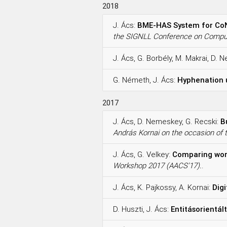
2018
J. Ács:
BME-HAS System for CoN
the SIGNLL Conference on Comput
J. Ács, G. Borbély, M. Makrai, D. 
G. Németh, J. Ács:
Hyphenation 
2017
J. Ács, D. Nemeskey, G. Recski:
B
András Kornai on the occasion of t
J. Ács, G. Velkey:
Comparing wor
Workshop 2017 (AACS'17).
.
J. Ács, K. Pajkossy, A. Kornai:
Digi
D. Huszti, J. Ács:
Entitásorientá