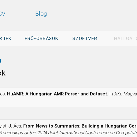
CV
Blog
KTEK
ERŐFORRÁSOK
SZOFTVER
HALLGAT
a
ók
Ács:
HuAMR: A Hungarian AMR Parser and Dataset
. In
XXI. Magya
yist, J. Ács:
From News to Summaries: Building a Hungarian Corp
Proceedings of the 2024 Joint International Conference on Computati