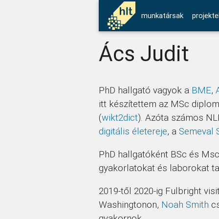
munkatársak
projekte
Ács Judit
PhD hallgató vagyok a
BME
,
itt készítettem az MSc dipl
(
wikt2dict
). Azóta számos NLP
digitális életereje
, a
Semeval 
PhD hallgatóként BSc és Msc 
gyakorlatokat és laborokat ta
2019-től 2020-ig Fulbright vis
Washingtonon,
Noah Smith
cs
gyakornok.