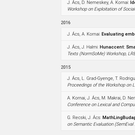
J. Ács, D. Nemeskey, A. Kornai:
Id
Workshop on Exploitation of Socia
2016
J. Ács, A. Kornai:
Evaluating embe
J. Ács, J. Halmi:
Hunaccent: Small
Texts (NormSoMe) Workshop, LR
2015
J. Ács, L. Grad-Gyenge, T. Rodrig
Proceedings of the Workshop on La
A. Kornai, J. Ács, M. Makrai, D. N
Conference on Lexical and Compu
G. Recski, J. Ács:
MathLingBudape
on Semantic Evaluation (SemEval 