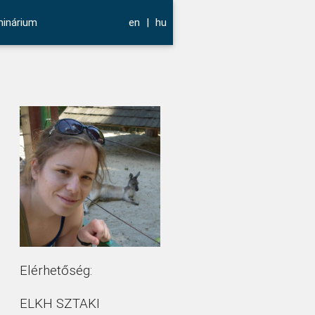
inárium
en
|
hu
Elérhetőség:
ELKH SZTAKI