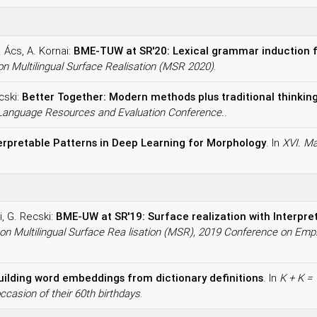
 Ács, A. Kornai:
BME-TUW at SR'20: Lexical grammar induction fo
n Multilingual Surface Realisation (MSR 2020)
.
cski:
Better Together: Modern methods plus traditional thinkin
s Language Resources and Evaluation Conference.
.
erpretable Patterns in Deep Learning for Morphology
. In
XVI. M
i, G. Recski:
BME-UW at SR'19: Surface realization with Interp
n Multilingual Surface Rea lisation (MSR), 2019 Conference on Emp
uilding word embeddings from dictionary definitions
. In
K + K =
casion of their 60th birthdays
.