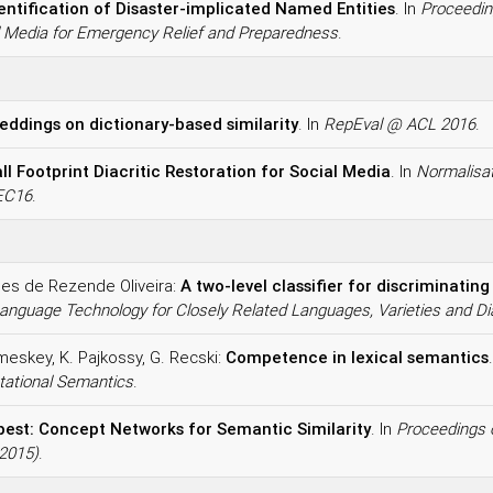
entification of Disaster-implicated Named Entities
. In
Proceeding
l Media for Emergency Relief and Preparedness
.
ddings on dictionary-based similarity
. In
RepEval @ ACL 2016
.
 Footprint Diacritic Restoration for Social Media
. In
Normalisat
EC16
.
ues de Rezende Oliveira:
A two-level classifier for discriminatin
nguage Technology for Closely Related Languages, Varieties and Dia
emeskey, K. Pajkossy, G. Recski:
Competence in lexical semantics
tational Semantics
.
st: Concept Networks for Semantic Similarity
. In
Proceedings o
2015)
.