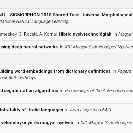
LL--SIGMORPHON 2018 Shared Task: Universal Morphological 
ational Natural Language Learning
.
Nemeskey, G. Recski, A. Kornai:
Hibrid nyelvtechnológiák
. In
Magyar
using deep neural networks
. In
XIV. Magyar Számítógépes Nyelvész
uilding word embeddings from dictionary definitions
. In
Papers 
heir 60th birthdays
.
d segmentation algorithms
. In
Proceedings of the Automation an
tal vitality of Uralic languages
. In
Acta Linguistica 64/3
.
lt véleménykinyerés magyar nyelven
. In
XIII. Magyar Számítógépes 