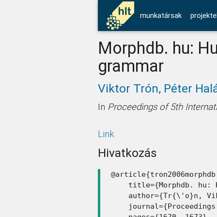
munkatársak
projekte
Morphdb. hu: Hu
grammar
Viktor Trón,
Péter Hal
In
Proceedings of 5th Interna
Link
Hivatkozás
@article{tron2006morphdb,
    title={Morphdb. hu: 
    author={Tr{\'o}n, Vi
    journal={Proceedings
    pages={1670--1673},
