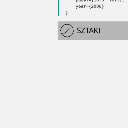
    year={2006}

}