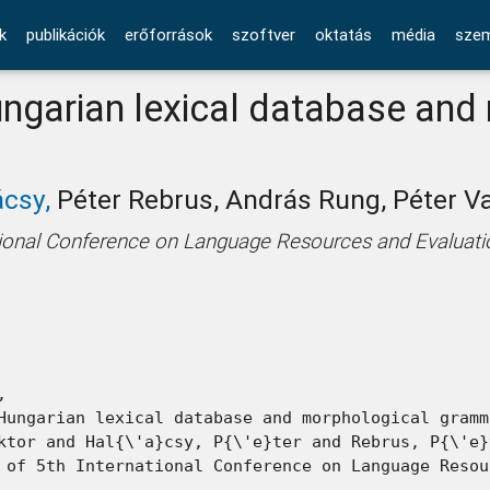
k
publikációk
erőforrások
szoftver
oktatás
média
szem
ngarian lexical database and
ácsy,
Péter Rebrus, András Rung, Péter V
tional Conference on Language Resources and Evaluati


Hungarian lexical database and morphological gramma
ktor and Hal{\'a}csy, P{\'e}ter and Rebrus, P{\'e}
 of 5th International Conference on Language Resou