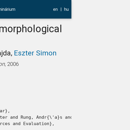
inárium
en
|
hu
 morphological
ajda,
Eszter Simon
on
, 2006
r},

ter and Rung, Andr{\'a}s and Vajda, P{\'e}ter and 
rces and Evaluation},
