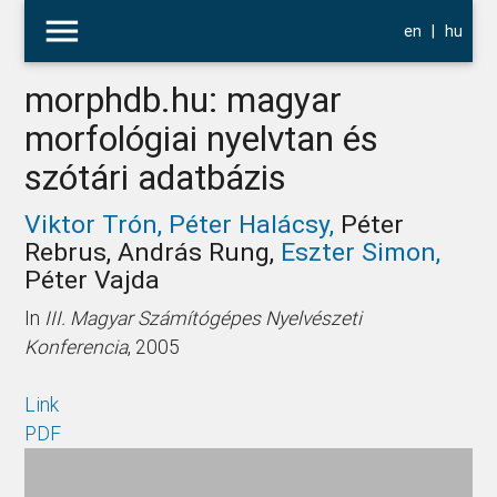
menu
en
|
hu
morphdb.hu: magyar
morfológiai nyelvtan és
szótári adatbázis
Viktor Trón,
Péter Halácsy,
Péter
Rebrus, András Rung,
Eszter Simon,
Péter Vajda
In
III. Magyar Számítógépes Nyelvészeti
Konferencia
, 2005
Link
PDF