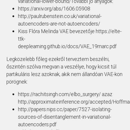
variational-lower-bound/További jó anyagok:
https://arxiv.org/abs/1606.05908
http://paulrubenstein.co.uk/variational-
autoencoders-are-not-autoencoders/
Kiss Flóra Melinda VAE bevezetője https://elte-
ttk-
deeplearning.github.io/docs/VAE_19marc.pdf
Legközelebb főleg ezekről terveztem beszélni,
őszintén szólva megvan a veszélye, hogy kicsit túl
partikuláris lesz azoknak, akik nem állandóan VAE-kon
pörögnek:
https://rachitsingh.com/elbo_surgery/ azaz
http://approximateinference.org/accepted/Hoffm
http://papers.nips.cc/paper/7527-isolating-
sources-of-disentanglement-in-variational-
autoencoders.pdf