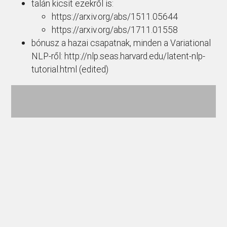
talán kicsit ezekről is:
https://arxiv.org/abs/1511.05644
https://arxiv.org/abs/1711.01558
bónusz a hazai csapatnak, minden a Variational
NLP-ről: http://nlp.seas.harvard.edu/latent-nlp-
tutorial.html (edited)