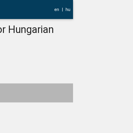
en
|
hu
or Hungarian