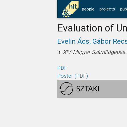
people
projects
pub
Evaluation of U
Evelin Ács,
Gábor Recs
In
XIV. Magyar Számítógépes 
PDF
Poster (PDF)