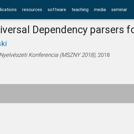
lications
resources
software
teaching
media
seminar
niversal Dependency parsers f
ki
Nyelvészeti Konferencia (MSZNY 2018)
, 2018